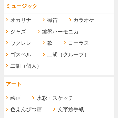
苔玉盆栽教室
声劇
手相
朗読
バラ
苔テラリウム
四柱推命
占星術タロット
点描マンダラ
１クール完結
リラクゼーション
アロマ
１クール完結
pagetop
お知らせ
くらしときめきアカデミー入会規約
会社概要
特商法
お問い合わせ
サイトマップ
Copyright(c) ACADEMY SALAENERGY
All Rights Reserved.