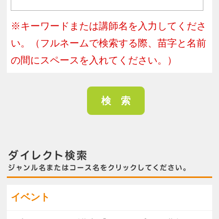
入会不要１日講座【ホビー・スタディ】
クッキングコース
プレミアムレッスン
キッズ食育
１ｄａｙ Ｃｏｏｋｉｎｇレッスン
家庭料理
麹クッキング
モリシェフから学ぶスイーツ
パン
スイーツ
こどもクッキング
キッズ
夏休み特集
親子体操
バレエ
ヒップホップダンス
合気道