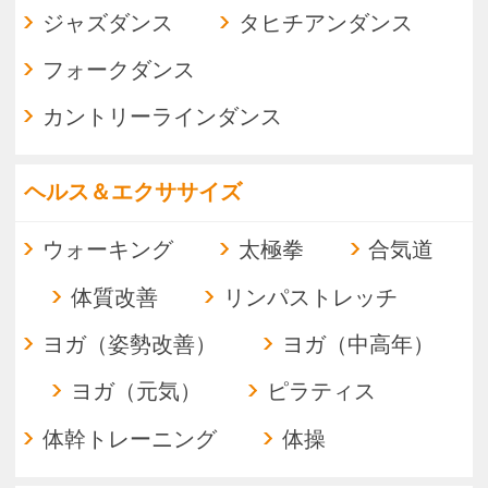
ビーズアクセサリー
布花
つまみ細工
ジュエルアラカルト
刺し子
マクラメ編み
シャインカービング
グラスアート
ミニ振り袖
１クール完結
トラディショナル
生け花
茶道
着付け
金継ぎ
煎茶
篆刻
香道
座禅
ペン字
万葉歌
源氏物語
能楽
古文書
歌舞伎
書道
ホビー
カメラ・写真
ワイン