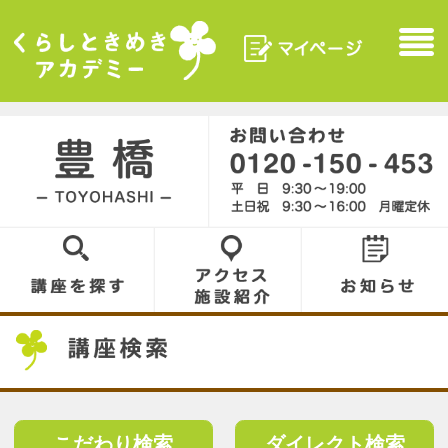
マイページ
Menu
くらしときめきアカデ
ミー
豊橋／TOYOHASHI
0120-150-453
講座を探す
アクセス／施設
お知らせ
紹介
講座検索
こだわり検索
ダイレクト検索
こだわり検索
ジャンル