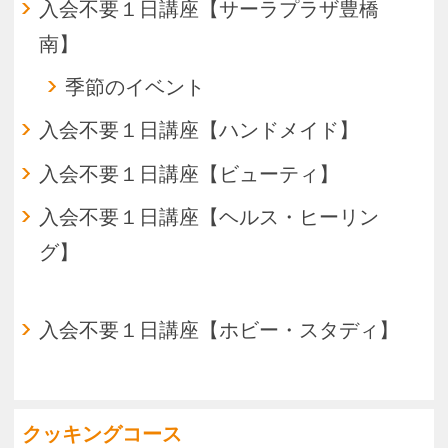
Ｋ－ＰＯＰ
走り方
美術
お花
書道
スタディ
英会話
韓国語
中国語
１クール完結
ダンシング
フラダンス
フラメンコ
バレエ
社交ダンス
タップダンス
Ｋ－ＰＯＰ
ジャズダンス
タヒチアンダンス
フォークダンス
カントリーラインダンス
ヘルス＆エクササイズ