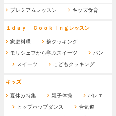
ウォーキング
太極拳
合気道
体質改善
リンパストレッチ
ヨガ（姿勢改善）
ヨガ（中高年）
ヨガ（元気）
ピラティス
体幹トレーニング
体操
ミュージック
オカリナ
篠笛
カラオケ
ジャズ
鍵盤ハーモニカ
ウクレレ
歌
コーラス
ゴスペル
二胡（グループ）
二胡（個人）
アート