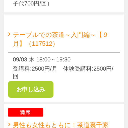
満席
男性も女性もともに！茶道裏千家
【９月】（117779）
09/08 09/29 火 17:30～20:30
受講料:3700円/月（月初めに別途お茶・
お菓子代1400円～/月）
体験受講料:1850円/回（別途お茶・お菓
子代700円/回）
pagetop
お知らせ
くらしときめきアカデミー入会規約
会社概要
特商法
お問い合わせ
サイトマップ
Copyright(c) ACADEMY SALAENERGY