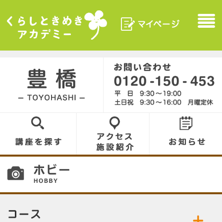
マイページ
Menu
くらしときめきアカデ
ミー
豊橋／TOYOHASHI
0120-150-453
講座を探す
アクセス／施設
お知らせ
紹介
10
コース／お好きなコースをお選びください。
公開中の講座／講座名をクリックして詳細をご
ホビー
朗読
覧ください。