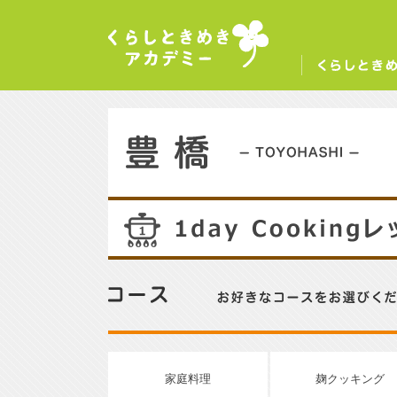
くらしときめきアカデミー
く
豊橋／TOYOHASHI
14
コース／お好きなコースをお選びください。
家庭料理
麹クッキング