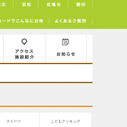
浜北
浜松
佐鳴台
磐田
サーラカードでこんなにお得
よくあるご質問
ロ
アクセス／施設紹介
お知らせ
スイーツ
こどもクッキング