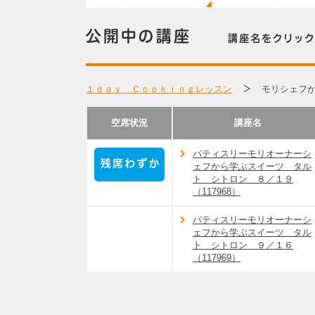
公開中の講座／講座名をクリックして詳細をご覧くださ
１ｄａｙ Ｃｏｏｋｉｎｇレッスン
モリシェフ
空席状況
講座名
パティスリーモリオーナーシ
ェフから学ぶスイーツ タル
ト シトロン ８／１９
残席わずか
（117968）
パティスリーモリオーナーシ
ェフから学ぶスイーツ タル
ト シトロン ９／１６
（117969）