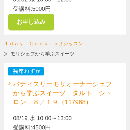
パティスリーモリオーナーシェフ
から学ぶスイーツ タルト シト
ロン ９／１６（117969）
09/16 水 10:00～13:00
受講料:4500円
１ｄａｙ Ｃｏｏｋｉｎｇレッスン
パン
満席
≪抽選≫松井みき先生のパンの爆焼
会 【９／１９】（117974）
09/19 土 10:00～13:00
受講料:5000円
１ｄａｙ Ｃｏｏｋｉｎｇレッスン
スイーツ