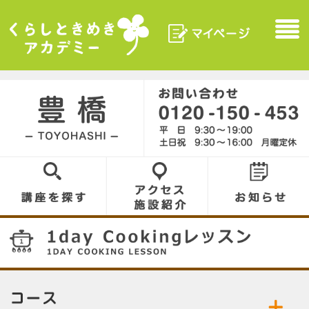
マイページ
Menu
くらしときめきアカデ
ミー
豊橋／TOYOHASHI
0120-150-453
講座を探す
アクセス／施設
お知らせ
紹介
14
コース／お好きなコースをお選びください。
公開中の講座／講座名をクリックして詳細をご
１ｄａｙ Ｃｏｏｋｉｎｇレッスン
家庭料理
覧ください。