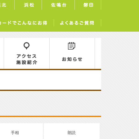
浜北
浜松
佐鳴台
磐田
サーラカードでこんなにお得
よくあるご質問
ロ
アクセス／施設紹介
お知らせ
手相
朗読