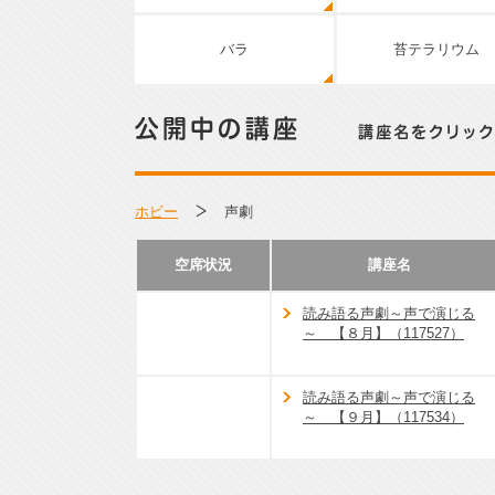
バラ
苔テラリウム
公開中の講座／講座名をクリックして詳細をご覧くださ
ホビー
声劇
空席状況
講座名
読み語る声劇～声で演じる
～ 【８月】（117527）
読み語る声劇～声で演じる
～ 【９月】（117534）