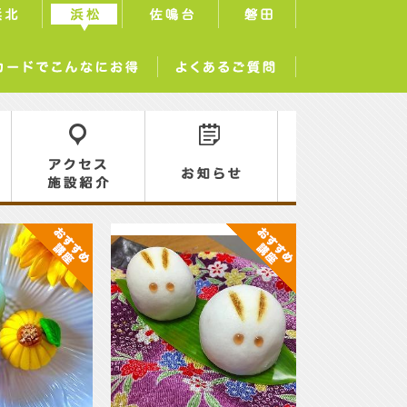
浜北
浜松
佐鳴台
磐田
サーラカードでこんなにお得
よくあるご質問
アクセス／施設紹介
お知らせ
おすすめ講
おすすめ講
座
座