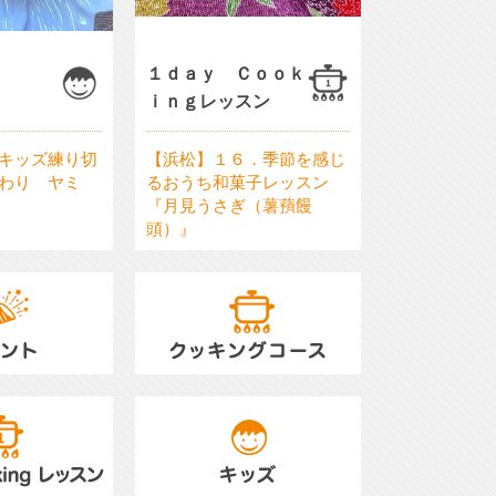
１ｄａｙ Ｃｏｏｋ
ｉｎｇレッスン
キッズ練り切
【浜松】１６．季節を感じ
わり ヤミ
るおうち和菓子レッスン
『月見うさぎ（薯蕷饅
頭）』
T
クッキングコース／COOKING
COURSEイベント／EVENT