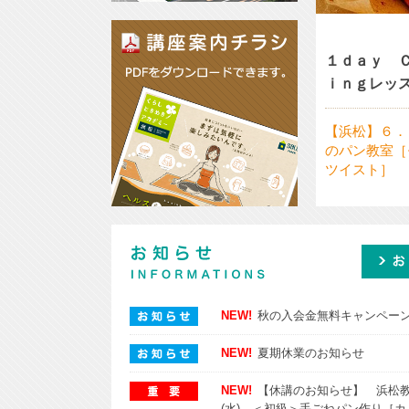
各施設
１ｄａｙ 
ｉｎｇレッ
【浜松】６．
のパン教室［
ツイスト］
講座案内チラシ／PDFをダウンロ
ードできます。
お知らせ
お知らせ
NEW!
秋の入会金無料キャンペー
NEW!
夏期休業のお知らせ
NEW!
【休講のお知らせ】 浜松教
(水) ＜初級＞手ごねパン作り［