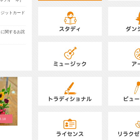
講座リスト
1day Cooking
レジットカード
COOKING LESS
りに関するお詫
スタディ／STUDY
ダンシング／DAN
ミュージック／MUSIC
アート／ART
トラディショナル／TRADITIONAL
ビューティー／BE
6.18