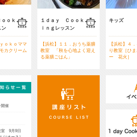
Ｃｏｏｋ
１ｄａｙ Ｃｏｏｋ
キッズ
スン
ｉｎｇレッスン
ｙｏｋｏママ
【浜松】１１．おうち薬膳
【浜松】４．
モカクリーム
教室 「秋を心地よく迎え
り教室［ひま
る薬膳ごはん」
ー 花火］
一覧
ン開催
イベント／EVEN
室 9月9日
カルツオーネ］