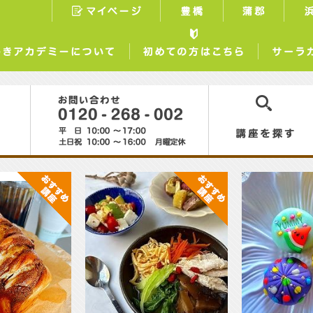
マイページ
豊橋
蒲郡
らしときめきアカデミーについて
初めての方はこちら
0120-268-002
講座を探す
おすすめ講
おすすめ講
座
座