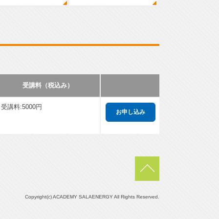
受講料（税込み）
受講料:5000円
pagetop
Copyright(c) ACADEMY SALAENERGY
All Rights Reserved.