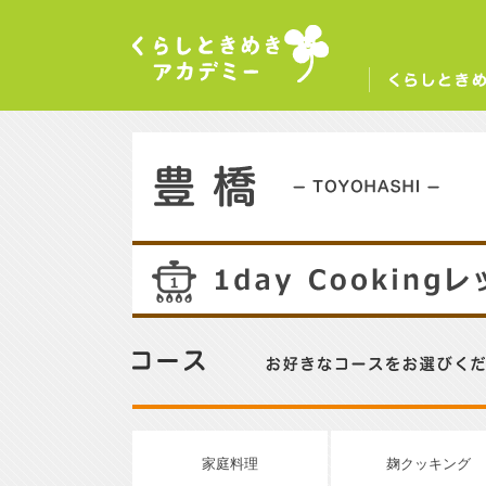
くらしときめきアカデミー
く
豊橋／TOYOHASHI
14
コース／お好きなコースをお選びください。
家庭料理
麹クッキング