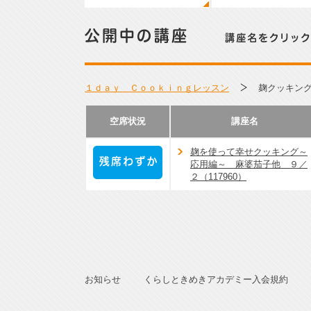
公開中の講座／講座名をクリックして詳細をご覧くださ
１ｄａｙ Ｃｏｏｋｉｎｇレッスン
麹クッキン
空席状況
講座名
麹を使って幸せクッキング～
応用編～ 麻婆茄子他 ９／
２（117960）
残席わずか
お知らせ
くらしときめきアカデミー入会規約