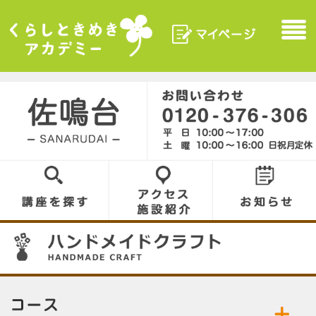
マイページ
Menu
くらしときめきアカデ
ミー
佐鳴台／SANARUDAI
0120-376-306
講座を探す
アクセス／施設
お知らせ
紹介
07
コース／お好きなコースをお選びください。
公開中の講座／講座名をクリックして詳細をご
ハンドメイドクラフト
ジュエリーバック
覧ください。