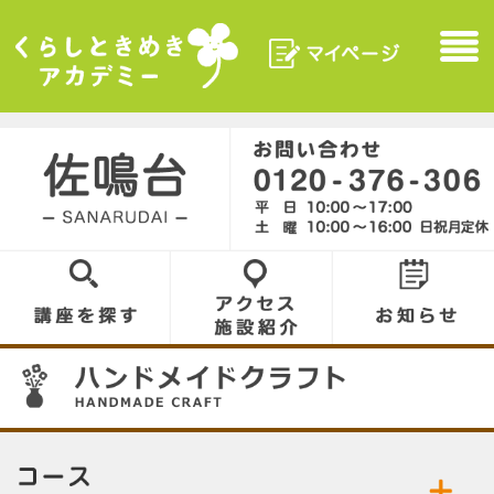
マイページ
Menu
くらしときめきアカデ
ミー
佐鳴台／SANARUDAI
0120-376-306
講座を探す
アクセス／施設
お知らせ
紹介
07
コース／お好きなコースをお選びください。
公開中の講座／講座名をクリックして詳細をご
ハンドメイドクラフト
覧ください。