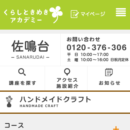
マイページ
Menu
くらしときめきアカデ
ミー
佐鳴台／SANARUDAI
0120-376-306
講座を探す
アクセス／施設
お知らせ
紹介
07
コース／お好きなコースをお選びください。
公開中の講座／講座名をクリックして詳細をご
ハンドメイドクラフト
陶芸
覧ください。