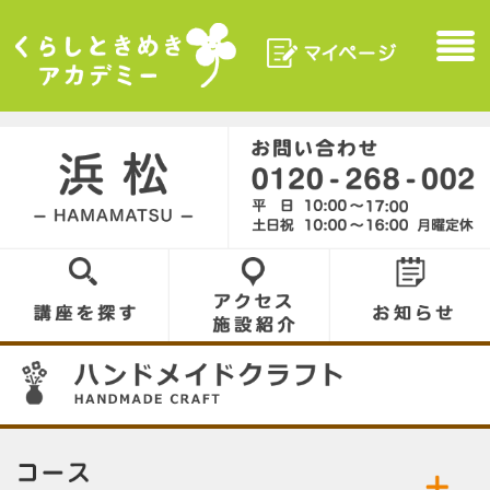
マイページ
Menu
くらしときめきアカデ
ミー
浜松／HAMAMATSU
0120-268-002
講座を探す
アクセス／施設
お知らせ
紹介
07
コース／お好きなコースをお選びください。
公開中の講座／講座名をクリックして詳細をご
ハンドメイドクラフト
切り絵
覧ください。