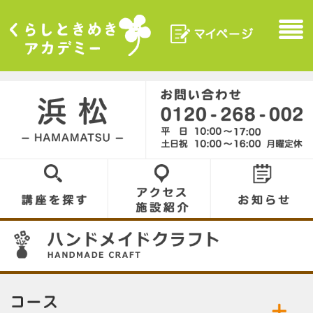
マイページ
Menu
くらしときめきアカデ
ミー
浜松／HAMAMATSU
0120-268-002
講座を探す
アクセス／施設
お知らせ
紹介
07
コース／お好きなコースをお選びください。
公開中の講座／講座名をクリックして詳細をご
ハンドメイドクラフト
アクセサリー
覧ください。