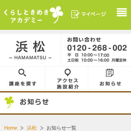
マイページ
Menu
くらしときめきアカデ
ミー
浜松／HAMAMATSU
0120-268-002
講座を探す
アクセス／施設
お知らせ
紹介
お知らせ
Home
浜松
お知らせ一覧
2026.08.06
NEW!
秋の入会金無料キャンペーン開催