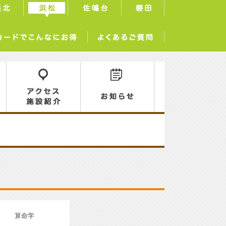
浜北
浜松
佐鳴台
磐田
サーラカードでこんなにお得
よくあるご質問
ロ
アクセス／施設紹介
お知らせ
算命学