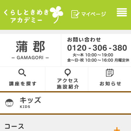
マイページ
Menu
くらしときめきアカデ
ミー
蒲郡／GAMAGORI
0120-306-380
講座を探す
アクセス／施設
お知らせ
紹介
01
コース／お好きなコースをお選びください。
公開中の講座／講座名をクリックして詳細をご
キッズ
Ｋ－ＰＯＰダンス
覧ください。