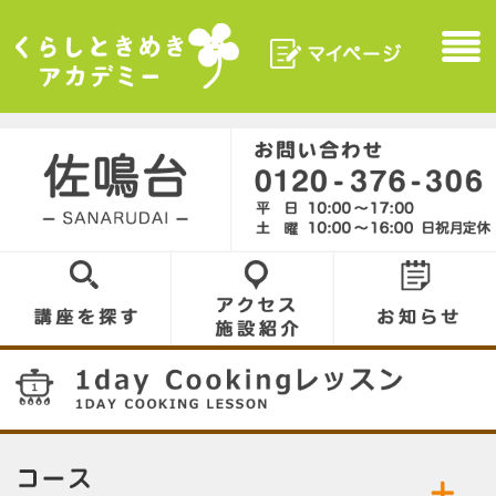
マイページ
Menu
くらしときめきアカデ
ミー
佐鳴台／SANARUDAI
0120-376-306
講座を探す
アクセス／施設
お知らせ
紹介
14
コース／お好きなコースをお選びください。
公開中の講座／講座名をクリックして詳細をご
１ｄａｙ Ｃｏｏｋｉｎｇレッスン
米粉のお菓子
覧ください。