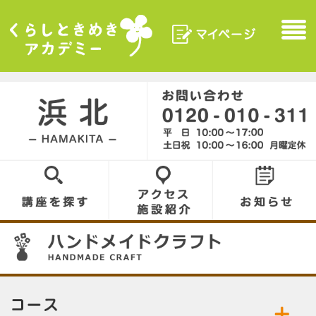
マイページ
Menu
くらしときめきアカデ
ミー
浜北／HAMAKITA
0120-010-311
講座を探す
アクセス／施設
お知らせ
紹介
07
コース／お好きなコースをお選びください。
公開中の講座／講座名をクリックして詳細をご
ハンドメイドクラフト
つまみ細工
覧ください。