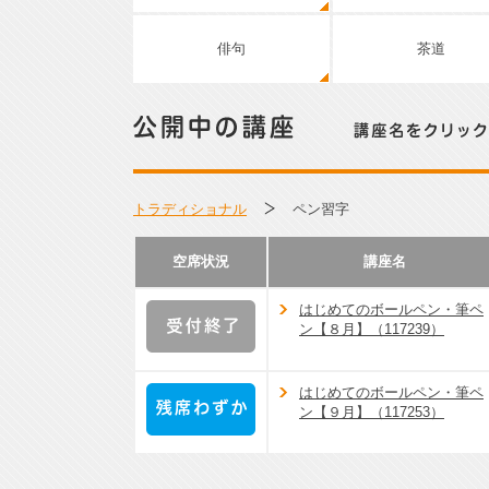
俳句
茶道
公開中の講座／講座名をクリックして詳細をご覧くださ
トラディショナル
ペン習字
空席状況
講座名
はじめてのボールペン・筆ペ
ン【８月】（117239）
受付終了
はじめてのボールペン・筆ペ
ン【９月】（117253）
残席わずか