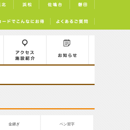
浜北
浜松
佐鳴台
磐田
サーラカードでこんなにお得
よくあるご質問
ロ
アクセス／施設紹介
お知らせ
金継ぎ
ペン習字