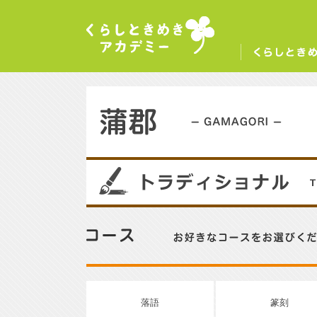
くらしときめきアカデミー
く
蒲郡／GAMAGORI
08
コース／お好きなコースをお選びください。
落語
篆刻