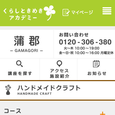
マイページ
Menu
くらしときめきアカデ
ミー
蒲郡／GAMAGORI
0120-306-380
講座を探す
アクセス／施設
お知らせ
紹介
07
コース／お好きなコースをお選びください。
公開中の講座／講座名をクリックして詳細をご
ハンドメイドクラフト
布花
覧ください。