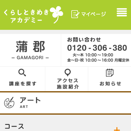
マイページ
Menu
くらしときめきアカデ
ミー
蒲郡／GAMAGORI
0120-306-380
講座を探す
アクセス／施設
お知らせ
紹介
06
コース／お好きなコースをお選びください。
公開中の講座／講座名をクリックして詳細をご
アート
筆ペン文字
覧ください。