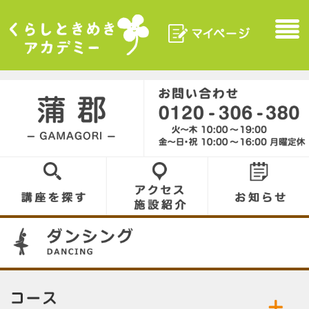
マイページ
Menu
くらしときめきアカデ
ミー
蒲郡／GAMAGORI
0120-306-380
講座を探す
アクセス／施設
お知らせ
紹介
03
コース／お好きなコースをお選びください。
公開中の講座／講座名をクリックして詳細をご
ダンシング
Ｋ－ＰＯＰ
覧ください。