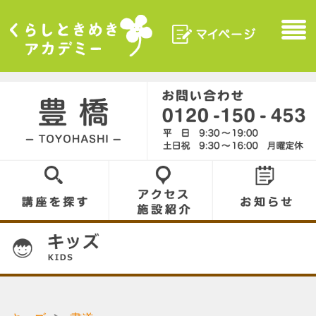
マイページ
Menu
くらしときめきアカデ
ミー
豊橋／TOYOHASHI
0120-150-453
講座を探す
アクセス／施設
お知らせ
紹介
01
キッズ
書道
※お申し込みは、原則初回開講日の4営業日前
までです。それ以降は、お電話にてお問い合わ
せ下さい。
※異なる店舗は同時申込ができません。