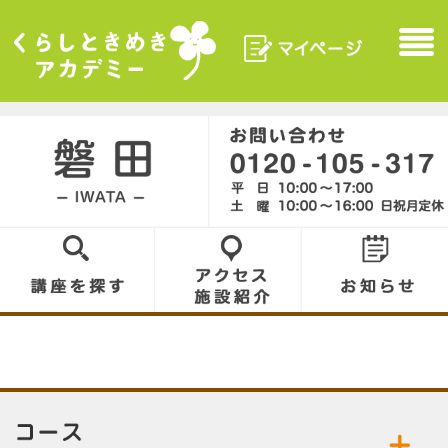
マイページ
Menu
くらしときめきアカデ
ミー
磐田／IWATA
0120-105-317
講座を探す
アクセス／施設
お知らせ
紹介
5
コース／お好きなコースをお選びください。
公開中の講座／講座名をクリックして詳細をご
・ 該当の講座はございません。
覧ください。