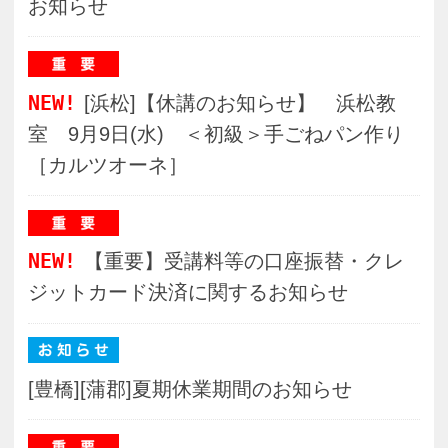
[豊橋][蒲郡]夏期休業期間のお知らせ
[浜松]【重要】チラシ掲載講座の日程誤りに
関するお詫びと訂正
おすすめ講座
はじめてのつまみ細工
《火》 【８月】
ヒーリング点描マンダラ
【９月】