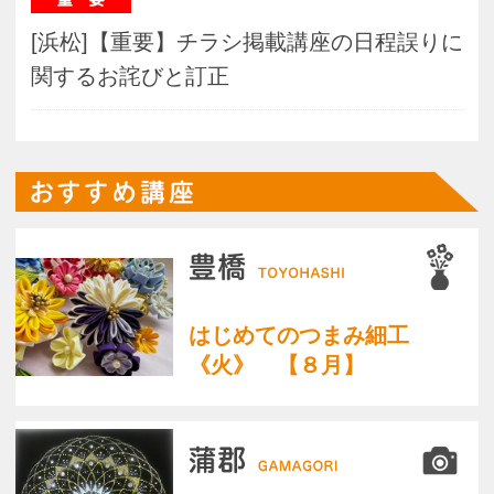
【浜北】１０．藤村シェフ
の基礎から学べる料理塾
［キノコと秋鮭のクリーム
リゾット］
【浜松】お花でつくるアイ
スクリームアレンジ
【佐鳴台】肩こり、首のつ
まり、和らぐ、美姿勢スト
レッチヨガ！