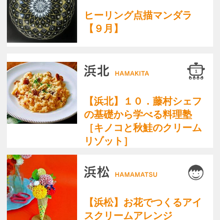
【磐田】ハワイアンソング
をウクレレで弾こう
サーラカードでお支
くらしときめきアカ
払いいただくと受講
デミー浜松facebook
料5%OFF！
pagetop
お知らせ
くらしときめきアカデミー入会規約
会社概要
特商法
お問い合わせ
サイトマップ