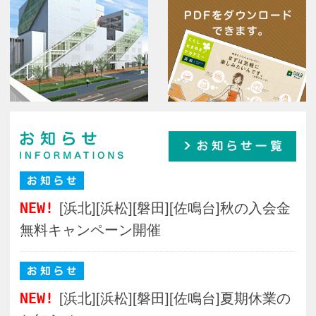
PDFをダウンロード
できます。
お知らせ
お知らせ一覧
NEW!
[浜北][浜松][磐田][佐鳴台]秋の入会金
無料キャンペーン開催
NEW!
[浜北][浜松][磐田][佐鳴台]夏期休業の
お知らせ
NEW!
[浜松]【休講のお知らせ】 浜松教
室 9月9日(水) ＜初級＞手ごねパン作り
［カルツオーネ］
NEW!
【重要】受講料等の口座振替・クレ
ジットカード決済に関するお知らせ