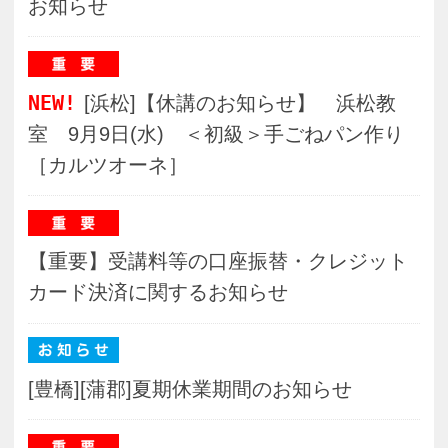
[豊橋][蒲郡]夏期休業期間のお知らせ
[浜松]【重要】チラシ掲載講座の日程誤りに
関するお詫びと訂正
おすすめ講座
古布で作るちりめん細工～
ちくちくお針遊び～ 【８
月】
鈴木先生の気まぐれレッス
ン 秋の定番おはぎ【９／
６】