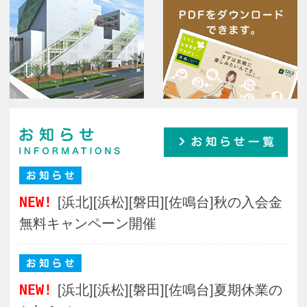
PDFをダウンロード
できます。
お知らせ
お知らせ一覧
NEW!
[浜北][浜松][磐田][佐鳴台]秋の入会金
無料キャンペーン開催
NEW!
[浜北][浜松][磐田][佐鳴台]夏期休業の
お知らせ
NEW!
[浜松]【休講のお知らせ】 浜松教
室 9月9日(水) ＜初級＞手ごねパン作り
［カルツオーネ］
【重要】受講料等の口座振替・クレジット
カード決済に関するお知らせ