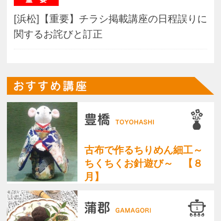
【浜北】５．子どものお菓
子づくり［キラキラ夏ゼリ
ー］
【浜松】８．＜中級＞から
だに優しいパン［シナモン
ロール］
【佐鳴台】こどものための
お花教室