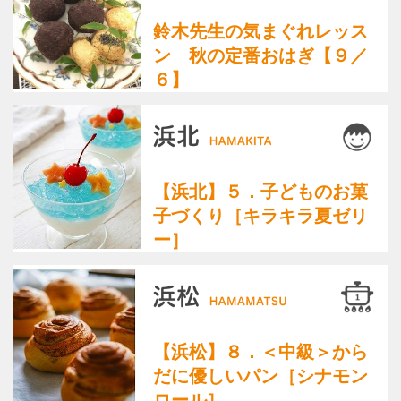
【磐田】羊毛フェルト
【木曜クラス】
サーラカードでお支
くらしときめきアカ
払いいただくと受講
デミー浜松facebook
料5%OFF！
pagetop
お知らせ
くらしときめきアカデミー入会規約
会社概要
特商法
お問い合わせ
サイトマップ