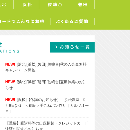
浜北
浜松
佐鳴台
磐田
サーラカードでこんなにお得
よくあるご質問
お知らせ一覧
NEW!
[浜北][浜松][磐田][佐鳴台]秋の入会金無料
キャンペーン開催
NEW!
[浜北][浜松][磐田][佐鳴台]夏期休業のお知
らせ
NEW!
[浜松]【休講のお知らせ】 浜松教室 9
月9日(水) ＜初級＞手ごねパン作り［カルツオー
ネ］
【重要】受講料等の口座振替・クレジットカード
決済に関するお知らせ