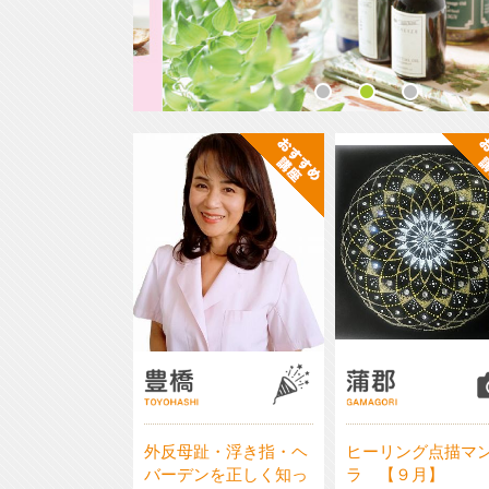
おすすめ講
おすす
座
座
外反母趾・浮き指・ヘ
ヒーリング点描マ
バーデンを正しく知っ
ラ 【９月】