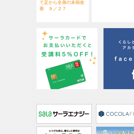
て足から全身の未病改
善 ９／２７
サーラカードでお支払いいただく
くらしときめき
と受講料5%OFF！
facebook