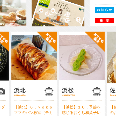
講座案内チラシ／PDFをダウンロ
ードできます。
め講
おすすめ講
おすすめ講
座
座
ンダ
【浜北】６．ｙｏｋｏ
【浜松】１６．季節を
【
ママのパン教室［モカ
感じるおうち和菓子レ
の