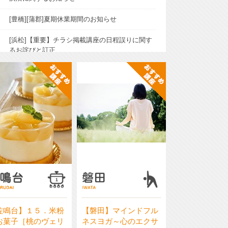
[豊橋][蒲郡]夏期休業期間のお知らせ
[浜松]【重要】チラシ掲載講座の日程誤りに関す
るお詫びと訂正
おすすめ講
おすすめ講
座
座
佐鳴台】１５．米粉
【磐田】マインドフル
お菓子［桃のヴェリ
ネスヨガ～心のエクサ