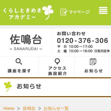
マイページ
Menu
くらしときめきアカデ
ミー
佐鳴台／SANARUDAI
0120-376-306
講座を探す
アクセス／施設
お知らせ
紹介
お知らせ
Home
佐鳴台
お知らせ一覧
［26.05.26］
【浜松・浜北・磐田・佐鳴台教室限定】お
友達紹介キャンペーン開催中！