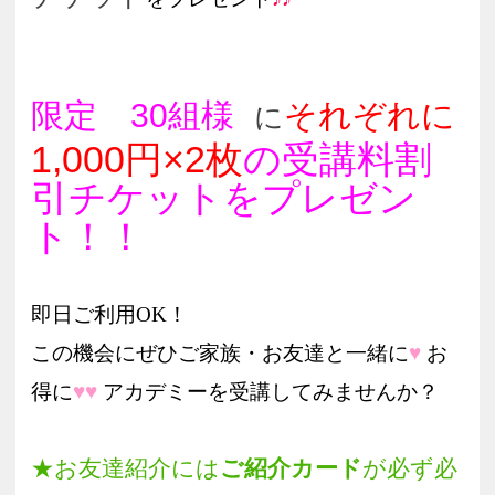
★お友達紹介には
ご紹介カード
が必ず必
要です。
ご紹介カードは店頭またはホームページ（本ペ
ージ下）よりダウンロードできます。
必要事項をご記入の上、ご入会時にご持参くだ
さい。
★入会には講座の受講申込が必要です。
ご入会のお手続きは申込講座のお支払いと併
せてお願いいたします。
※一部対象外の講座があります。
※WEBからお申込み支払いの手続きをされ
た方は対象外となります。
★ご紹介者
1
名様につき1,000円×2枚ずつ
割引チケットをプレゼント！