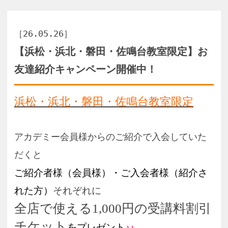
浜松・浜北・磐田・佐鳴台教室限定
アカデミー会員様からのご紹介で入会していた
だくと
ご紹介者様（会員様）・ご入会者様（紹介さ
れた方）
それぞれに
全店で使える1,000円の受講料割引
チケット
をプレゼント
♪♪
限定 30組様
それぞれに
に
1,000円×2枚
の受講料割
引チケットをプレゼン
ト！！
即日ご利用OK！
この機会にぜひご家族・お友達と一緒に
♥
お
得に
♥♥
アカデミーを受講してみませんか？