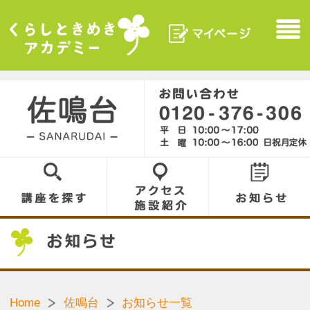
マイページ
Menu
くらしときめきアカデ
ミー
佐鳴台／SANARUDAI
0120-376-306
講座を探す
アクセス／施設
お知らせ
紹介
お知らせ
Home
佐鳴台
お知らせ一覧
［19.08.21］
ロイヤルカスタマーサービスのご案内