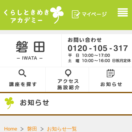
マイページ
Menu
くらしときめきアカデ
ミー
磐田／IWATA
0120-105-317
講座を探す
アクセス／施設
お知らせ
紹介
お知らせ
Home
磐田
お知らせ一覧
［24.07.28］
ルームレンタルサービスのお知らせ